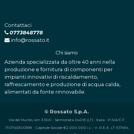
Entra in contatto con noi
Contattaci​
0773848778
info@rossato.it
Rossato S.p.A.
-
Chi siamo​
Azienda specializzata da oltre 40 anni nella
produzione e fornitura di componenti per
impianti innovativi di riscaldamento,
raffrescamento e produzione di acqua calda,
alimentati da fonte rinnovabile.
© Rossato S.p.A.
Via del Murillo, km 3.500 - Sermoneta 04013 (LT) - Italia - P.IVA/C.F.
IT01745300598 - Capitale Sociale €2.000.000 i.v. - n. R.E.A. LT-107494