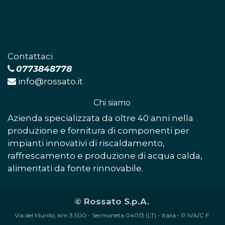
I nostri prodotti e servizi
Entra in contatto con noi
Contattaci​
0773848778
info@rossato.it
Rossato S.p.A.
-
Chi siamo​
Azienda specializzata da oltre 40 anni nella
produzione e fornitura di componenti per
impianti innovativi di riscaldamento,
raffrescamento e produzione di acqua calda,
alimentati da fonte rinnovabile.
© Rossato S.p.A.
Via del Murillo, km 3.500 - Sermoneta 04013 (LT) - Italia - P.IVA/C.F.