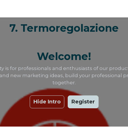
7. Termoregolazione
Welcome!
 is for professionals and enthusiasts of our product
and new marketing ideas, build your professional 
together.
Hide Intro
Register